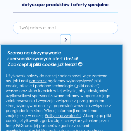
dotyczące produktów i oferty specjalne.
Szansa na otrzymywanie
Wyrażam zgodę na otrzymywanie spersonalizowanej
komunikacji na temat ofert, aktualności i innych inicjatyw
spersonalizowanych ofert i treści!
promocyjnych od Oral-B i innych
marek P&G
za pośrednictwem
Zaakceptuj pliki cookie już teraz! 😊
poczty elektronicznej i kanałów komunikacji online. W każdej
chwili mogę
zrezygnować z subskrypcji.
Użytkownik należy do naszej społeczności, więc zarówno
Firma Procter & Gamble, jako administrator danych, będzie
przetwarzać Twoje dane, aby umożliwić Ci rejestrację na tej
my, jak i nasi
partnerzy
będziemy wykorzystywać pliki
stronie, korzystanie z usług, a także, zależnie od udzielonej
cookie, piksele i podobne technologie („pliki cookie”)
zgody, wysyłać wiadomości marketingowe, w tym
własne oraz stron trzecich w tej witrynie, aby udostępniać
spersonalizowane reklamy w mediach online.
Dowiedz się
więcej
.
użytkownikowi spersonalizowane reklamy w oparciu o jego
zainteresowania i zwyczaje związane z przeglądaniem
Aby uzyskać więcej informacji na temat przetwarzania Twoich
stron, wykonywać analizy i poprawiać wrażenia związane z
danych osobowych i praw do prywatności, przeczytaj więcej
tutaj
lub zapoznaj się z naszą pełną
Polityką ochrony
przeglądaniem stron. Więcej informacji na ten temat
Prywatność
.
znajduje się w naszej
Polityce prywatności
. Akceptując pliki
cookie, użytkownik zgadza się z ich wykorzystaniem przez
Musisz mieć co najmniej 18 lat oraz
wyrazić zgodę na nasz
Regulamin
.
firmę P&G oraz jej partnerów zgodnie z celami
wymienionymi w jej
Narzędziu do wyrażania zgody na