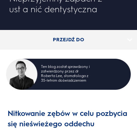
ust a nić dentystyczna
PRZEJDŹ DO
Ten blog został sprawdzony i
zatwierdzony przez dr
Roberta Lee, stomatologa z
35-letnim doświadczeniem
Nitkowanie zębów w celu pozbycia
się nieświeżego oddechu