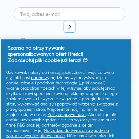
Wyrażam zgodę na otrzymywanie spersonalizowanej
komunikacji na temat ofert, aktualności i innych inicjatyw
Szansa na otrzymywanie
promocyjnych od Oral-B i innych
marek P&G
za pośrednictwem
poczty elektronicznej i kanałów komunikacji online. W każdej
spersonalizowanych ofert i treści!
chwili mogę
zrezygnować z subskrypcji.
Zaakceptuj pliki cookie już teraz! 😊
Firma Procter & Gamble, jako administrator danych, będzie
przetwarzać Twoje dane, aby umożliwić Ci rejestrację na tej
Użytkownik należy do naszej społeczności, więc zarówno
stronie, korzystanie z usług, a także, zależnie od udzielonej
zgody, wysyłać wiadomości marketingowe, w tym
my, jak i nasi
partnerzy
będziemy wykorzystywać pliki
spersonalizowane reklamy w mediach online.
Dowiedz się
cookie, piksele i podobne technologie („pliki cookie”)
więcej
.
własne oraz stron trzecich w tej witrynie, aby udostępniać
użytkownikowi spersonalizowane reklamy w oparciu o jego
Aby uzyskać więcej informacji na temat przetwarzania Twoich
danych osobowych i praw do prywatności, przeczytaj więcej
zainteresowania i zwyczaje związane z przeglądaniem
tutaj
lub zapoznaj się z naszą pełną
Polityką ochrony
stron, wykonywać analizy i poprawiać wrażenia związane z
Prywatność
.
przeglądaniem stron. Więcej informacji na ten temat
Musisz mieć co najmniej 18 lat oraz
wyrazić zgodę na nasz
znajduje się w naszej
Polityce prywatności
. Akceptując pliki
Regulamin
.
cookie, użytkownik zgadza się z ich wykorzystaniem przez
firmę P&G oraz jej partnerów zgodnie z celami
wymienionymi w jej
Narzędziu do wyrażania zgody na
Moje Dane
wykorzystywanie plików cookie
, które umożliwia także ich