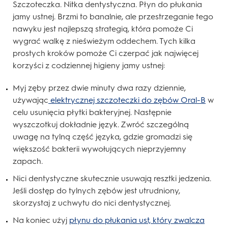
Szczoteczka. Nitka dentystyczna. Płyn do płukania
jamy ustnej. Brzmi to banalnie, ale przestrzeganie tego
nawyku jest najlepszą strategią, która pomoże Ci
wygrać walkę z nieświeżym oddechem. Tych kilka
prostych kroków pomoże Ci czerpać jak najwięcej
korzyści z codziennej higieny jamy ustnej:
Myj zęby przez dwie minuty dwa razy dziennie,
używając
elektrycznej szczoteczki do zębów Oral-B
w
celu usunięcia płytki bakteryjnej. Następnie
wyszczotkuj dokładnie język. Zwróć szczególną
uwagę na tylną część języka, gdzie gromadzi się
większość bakterii wywołujących nieprzyjemny
zapach.
Nici dentystyczne skutecznie usuwają resztki jedzenia.
Jeśli dostęp do tylnych zębów jest utrudniony,
skorzystaj z uchwytu do nici dentystycznej.
Na koniec użyj
płynu do płukania ust, który zwalcza