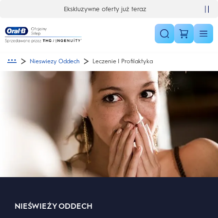
Skip Navigation
Ekskluzywne oferty już teraz
Nieswiezy Oddech
Leczenie I Profilaktyka
NIEŚWIEŻY ODDECH