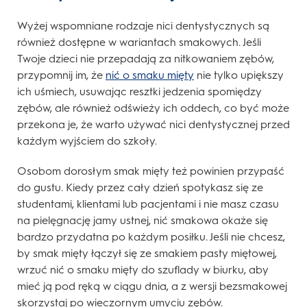
Wyżej wspomniane rodzaje nici dentystycznych są
również dostępne w wariantach smakowych. Jeśli
Twoje dzieci nie przepadają za nitkowaniem zębów,
przypomnij im, że
nić o smaku mięty
nie tylko upiększy
ich uśmiech, usuwając resztki jedzenia spomiędzy
zębów, ale również odświeży ich oddech, co być może
przekona je, że warto używać nici dentystycznej przed
każdym wyjściem do szkoły.
Osobom dorosłym smak mięty też powinien przypaść
do gustu. Kiedy przez cały dzień spotykasz się ze
studentami, klientami lub pacjentami i nie masz czasu
na pielęgnację jamy ustnej, nić smakowa okaże się
bardzo przydatna po każdym posiłku. Jeśli nie chcesz,
by smak mięty łączył się ze smakiem pasty miętowej,
wrzuć nić o smaku mięty do szuflady w biurku, aby
mieć ją pod ręką w ciągu dnia, a z wersji bezsmakowej
skorzystaj po wieczornym umyciu zębów.