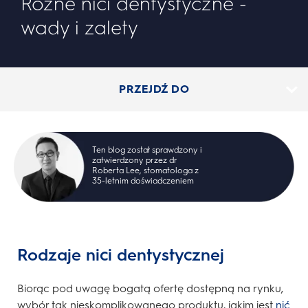
Różne nici dentystyczne -
wady i zalety
PRZEJDŹ DO
Ten blog został sprawdzony i
zatwierdzony przez dr
Roberta Lee, stomatologa z
35-letnim doświadczeniem
Rodzaje nici dentystycznej
Biorąc pod uwagę bogatą ofertę dostępną na rynku,
wybór tak nieskomplikowanego produktu, jakim jest
nić