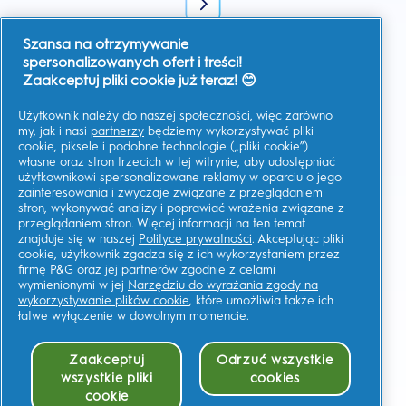
Szansa na otrzymywanie
Wyrażam zgodę na otrzymywanie spersonalizowanej
komunikacji na temat ofert, aktualności i innych inicjatyw
spersonalizowanych ofert i treści!
promocyjnych od Oral-B i innych
marek P&G
za pośrednictwem
Zaakceptuj pliki cookie już teraz! 😊
poczty elektronicznej i kanałów komunikacji online. W każdej
chwili mogę
zrezygnować z subskrypcji.
Użytkownik należy do naszej społeczności, więc zarówno
Firma Procter & Gamble, jako administrator danych, będzie
przetwarzać Twoje dane, aby umożliwić Ci rejestrację na tej
my, jak i nasi
partnerzy
będziemy wykorzystywać pliki
stronie, korzystanie z usług, a także, zależnie od udzielonej
cookie, piksele i podobne technologie („pliki cookie”)
zgody, wysyłać wiadomości marketingowe, w tym
własne oraz stron trzecich w tej witrynie, aby udostępniać
spersonalizowane reklamy w mediach online.
Dowiedz się
więcej
.
użytkownikowi spersonalizowane reklamy w oparciu o jego
zainteresowania i zwyczaje związane z przeglądaniem
Aby uzyskać więcej informacji na temat przetwarzania Twoich
stron, wykonywać analizy i poprawiać wrażenia związane z
danych osobowych i praw do prywatności, przeczytaj więcej
tutaj
lub zapoznaj się z naszą pełną
Polityką ochrony
przeglądaniem stron. Więcej informacji na ten temat
Prywatność
.
znajduje się w naszej
Polityce prywatności
. Akceptując pliki
cookie, użytkownik zgadza się z ich wykorzystaniem przez
Musisz mieć co najmniej 18 lat oraz
wyrazić zgodę na nasz
Regulamin
.
firmę P&G oraz jej partnerów zgodnie z celami
wymienionymi w jej
Narzędziu do wyrażania zgody na
wykorzystywanie plików cookie
, które umożliwia także ich
łatwe wyłączenie w dowolnym momencie.
Moje Dane
Regulamin
Zaakceptuj
Odrzuć wszystkie
Prywatność
wszystkie pliki
cookies
Reklamy oparte na
cookie
zainteresowaniach