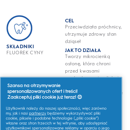
CEL
Przeciwdziała próchnicy,
utrzymuje zdrowy stan
dziąseł
SKŁADNIKI
JAK TO DZIAŁA
FLUOREK CYNY
Tworzy mikrocienką
osłonę, która chroni
przed kwasami
pochodzącymi z diety i
hamuje wytwarzanie
Szansa na otrzymywanie
spersonalizowanych ofert i treści!
płytki nazębnej. Pomaga:
Zaakceptuj pliki cookie już teraz! 😊
zapobiegać ubytkom,
chroni przed
Użytkownik należy do naszej społeczności, więc zarówno
my, jak i nasi
partnerzy
będziemy wykorzystywać pliki
odrastaniem płytki
cookie, piksele i podobne technologie („pliki cookie”)
nazębnej, utrzymuje
własne oraz stron trzecich w tej witrynie, aby udostępniać
użytkownikowi spersonalizowane reklamy w oparciu o jego
dziąsła w zdrowym