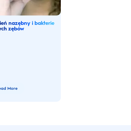
eń nazębny i bakterie
ych zębów
ead More