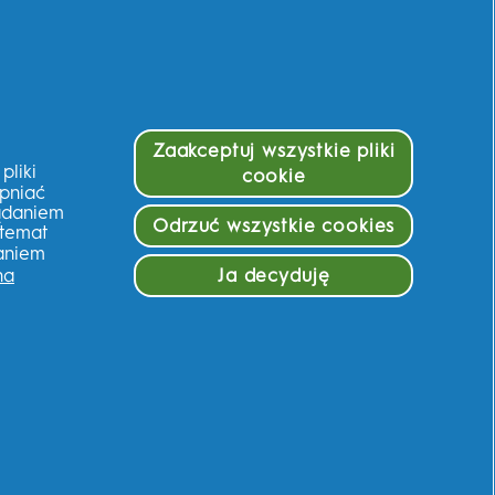
Zaakceptuj wszystkie pliki
liki
cookie
ępniać
lądaniem
Odrzuć wszystkie cookies
 temat
taniem
Ja decyduję
na
 spersonalizowane rekomendacje,
w i oferty specjalne.