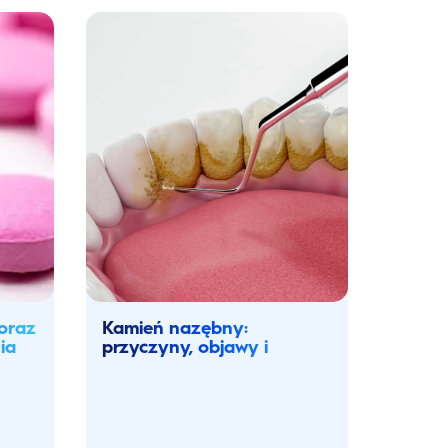
 oraz
Kamień nazębny:
ia
przyczyny, objawy i
usuwanie