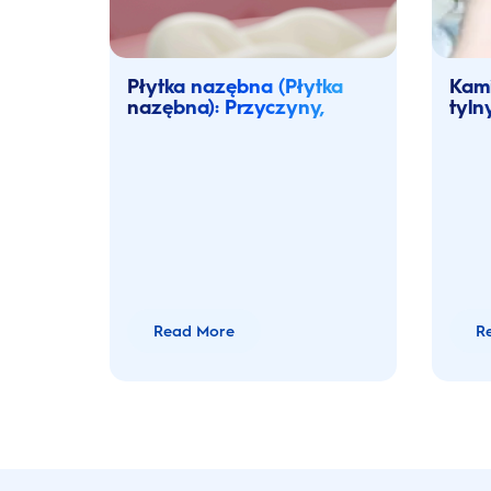
Płytka nazębna (Płytka
Kami
nazębna): Przyczyny,
tyln
zapobieganie i usuwanie
Read More
R