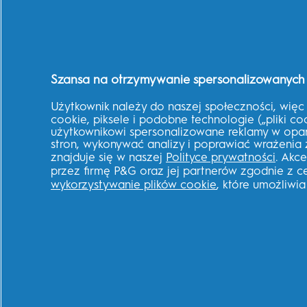
O sklepie
Informacje o sklepie
Szansa na otrzymywanie spersonalizowanych ofer
Śledź swoje zamówienie
Dostawa
Użytkownik należy do naszej społeczności, więc 
cookie, piksele i podobne technologie („pliki co
Zwroty
użytkownikowi spersonalizowane reklamy w opar
Blik
stron, wykonywać analizy i poprawiać wrażenia 
Polecenia
znajduje się w naszej
Polityce prywatności
. Akc
przez firmę P&G oraz jej partnerów zgodnie z 
Polska
wykorzystywanie plików cookie
, które umożliwi
OBSERWUJ NAS NA:
Youtube
Instagram
Face