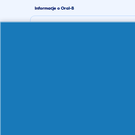
Informacje o Oral-B
Obsługa klienta
Skontaktuj się z nami
Często zadawane pytania (FAQ)
Wsparcie produktowe
30 dni satysfakcji
EU 2023/826
Kupuj według potrzeb
Nadwrażliwość zębów
Zdrowie dziąseł
Bielsze zęby
Świeży oddech
Ochrona przed próchnicą
Zdrowe nawyki dla całej rodziny