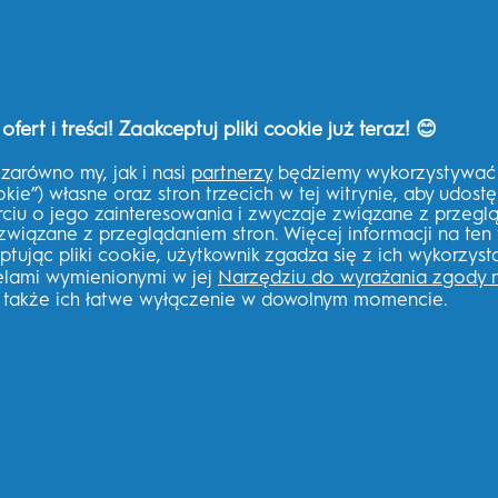
Pomoc THG
t i treści! Zaakceptuj pliki cookie już teraz! 😊
Skontaktuj się z nami
Często zadawane pytania
zarówno my, jak i nasi
partnerzy
będziemy wykorzystywać p
okie”) własne oraz stron trzecich w tej witrynie, aby udost
Polityka prywatności THG
ciu o jego zainteresowania i zwyczaje związane z przeg
Regulamin THG
związane z przeglądaniem stron. Więcej informacji na ten
eptując pliki cookie, użytkownik zgadza się z ich wykorzys
celami wymienionymi w jej
Narzędziu do wyrażania zgody 
a także ich łatwe wyłączenie w dowolnym momencie.
Zarejestruj się, by otrzymywać
aktualizacje dotyczące produktó
book