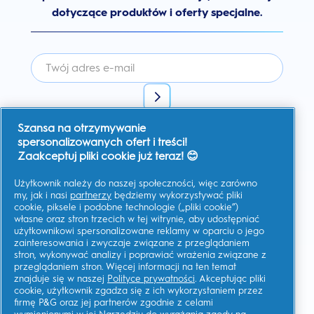
dotyczące produktów i oferty specjalne.
Szansa na otrzymywanie
Wyrażam zgodę na otrzymywanie spersonalizowanej
komunikacji na temat ofert, aktualności i innych inicjatyw
spersonalizowanych ofert i treści!
promocyjnych od Oral-B i innych
marek P&G
za pośrednictwem
Zaakceptuj pliki cookie już teraz! 😊
poczty elektronicznej i kanałów komunikacji online. W każdej
chwili mogę
zrezygnować z subskrypcji.
Użytkownik należy do naszej społeczności, więc zarówno
Firma Procter & Gamble, jako administrator danych, będzie
przetwarzać Twoje dane, aby umożliwić Ci rejestrację na tej
my, jak i nasi
partnerzy
będziemy wykorzystywać pliki
stronie, korzystanie z usług, a także, zależnie od udzielonej
cookie, piksele i podobne technologie („pliki cookie”)
zgody, wysyłać wiadomości marketingowe, w tym
własne oraz stron trzecich w tej witrynie, aby udostępniać
spersonalizowane reklamy w mediach online.
Dowiedz się
więcej
.
użytkownikowi spersonalizowane reklamy w oparciu o jego
zainteresowania i zwyczaje związane z przeglądaniem
Aby uzyskać więcej informacji na temat przetwarzania Twoich
stron, wykonywać analizy i poprawiać wrażenia związane z
danych osobowych i praw do prywatności, przeczytaj więcej
tutaj
lub zapoznaj się z naszą pełną
Polityką ochrony
przeglądaniem stron. Więcej informacji na ten temat
Prywatność
.
znajduje się w naszej
Polityce prywatności
. Akceptując pliki
cookie, użytkownik zgadza się z ich wykorzystaniem przez
Musisz mieć co najmniej 18 lat oraz
wyrazić zgodę na nasz
Regulamin
.
firmę P&G oraz jej partnerów zgodnie z celami