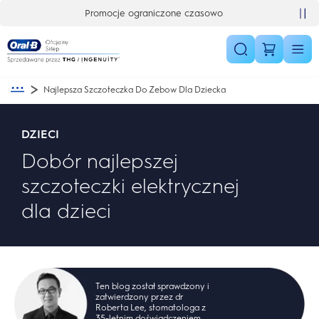
Skip Navigation
Ekskluzywne oferty już teraz
Najlepsza Szczoteczka Do Zebow Dla Dziecka
DZIECI
Dobór najlepszej
szczoteczki elektrycznej
dla dzieci
Ten blog został sprawdzony i
zatwierdzony przez dr
Roberta Lee, stomatologa z
35-letnim doświadczeniem