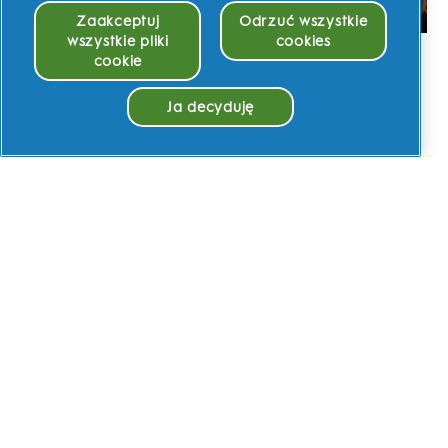
Zaakceptuj
Odrzuć wszystkie
wszystkie pliki
cookies
cookie
Myj zęby z ulubionymi
bohaterami
Ja decyduję
Wybieraj spośród 23 ulubionych postaci
Disneya, Marvela i Star Wars.
Zgoda na pliki Cookie