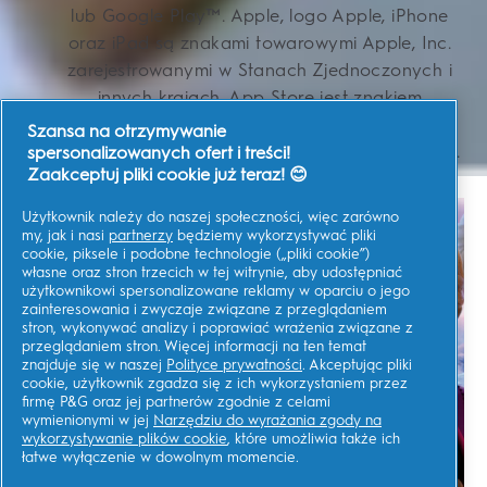
lub Google Play™. Apple, logo Apple, iPhone
oraz iPad są znakami towarowymi Apple, Inc.
zarejestrowanymi w Stanach Zjednoczonych i
innych krajach. App Store jest znakiem
usługowym Apple Inc. Disney, Disney/Pixar. i
Szansa na otrzymywanie
2016 Lucasfilm Ltd. Wszelkie prawa zastrzeżone.
spersonalizowanych ofert i treści!
Zaakceptuj pliki cookie już teraz! 😊
Użytkownik należy do naszej społeczności, więc zarówno
my, jak i nasi
partnerzy
będziemy wykorzystywać pliki
cookie, piksele i podobne technologie („pliki cookie”)
własne oraz stron trzecich w tej witrynie, aby udostępniać
użytkownikowi spersonalizowane reklamy w oparciu o jego
zainteresowania i zwyczaje związane z przeglądaniem
stron, wykonywać analizy i poprawiać wrażenia związane z
przeglądaniem stron. Więcej informacji na ten temat
znajduje się w naszej
Polityce prywatności
. Akceptując pliki
cookie, użytkownik zgadza się z ich wykorzystaniem przez
firmę P&G oraz jej partnerów zgodnie z celami
wymienionymi w jej
Narzędziu do wyrażania zgody na
wykorzystywanie plików cookie
, które umożliwia także ich
łatwe wyłączenie w dowolnym momencie.