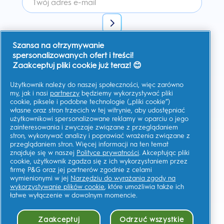
Szansa na otrzymywanie
Wyrażam zgodę na otrzymywanie spersonalizowanej
komunikacji na temat ofert, aktualności i innych inicjatyw
spersonalizowanych ofert i treści!
promocyjnych od Oral-B i innych
marek P&G
za pośrednictwem
Zaakceptuj pliki cookie już teraz! 😊
poczty elektronicznej i kanałów komunikacji online. W każdej
chwili mogę
zrezygnować z subskrypcji.
Użytkownik należy do naszej społeczności, więc zarówno
Firma Procter & Gamble, jako administrator danych, będzie
przetwarzać Twoje dane, aby umożliwić Ci rejestrację na tej
my, jak i nasi
partnerzy
będziemy wykorzystywać pliki
stronie, korzystanie z usług, a także, zależnie od udzielonej
cookie, piksele i podobne technologie („pliki cookie”)
zgody, wysyłać wiadomości marketingowe, w tym
własne oraz stron trzecich w tej witrynie, aby udostępniać
spersonalizowane reklamy w mediach online.
Dowiedz się
więcej
.
użytkownikowi spersonalizowane reklamy w oparciu o jego
zainteresowania i zwyczaje związane z przeglądaniem
Aby uzyskać więcej informacji na temat przetwarzania Twoich
stron, wykonywać analizy i poprawiać wrażenia związane z
danych osobowych i praw do prywatności, przeczytaj więcej
tutaj
lub zapoznaj się z naszą pełną
Polityką ochrony
przeglądaniem stron. Więcej informacji na ten temat
Prywatność
.
znajduje się w naszej
Polityce prywatności
. Akceptując pliki
cookie, użytkownik zgadza się z ich wykorzystaniem przez
Musisz mieć co najmniej 18 lat oraz
wyrazić zgodę na nasz
Regulamin
.
firmę P&G oraz jej partnerów zgodnie z celami
wymienionymi w jej
Narzędziu do wyrażania zgody na
wykorzystywanie plików cookie
, które umożliwia także ich
łatwe wyłączenie w dowolnym momencie.
Moje Dane
Regulamin
Zaakceptuj
Odrzuć wszystkie
Prywatność