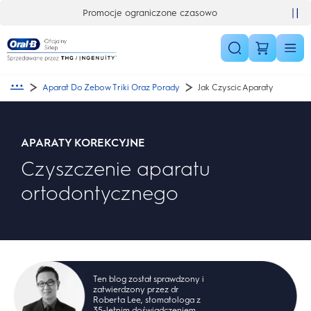
Skip Navigation
Promocje ograniczone czasowo
Ekskluzywne oferty już teraz
Aparat Do Zebow Triki Oraz Porady
Jak Czyscic Aparaty
APARATY KOREKCYJNE
Czyszczenie aparatu
ortodontycznego
Ten blog został sprawdzony i
zatwierdzony przez dr
Roberta Lee, stomatologa z
35-letnim doświadczeniem