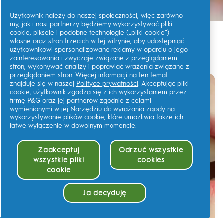
Użytkownik należy do naszej społeczności, więc zarówno
my, jak i nasi
partnerzy
będziemy wykorzystywać pliki
cookie, piksele i podobne technologie („pliki cookie”)
własne oraz stron trzecich w tej witrynie, aby udostępniać
PRZEGLĄDAJ ARTYKUŁY
użytkownikowi spersonalizowane reklamy w oparciu o jego
zainteresowania i zwyczaje związane z przeglądaniem
stron, wykonywać analizy i poprawiać wrażenia związane z
przeglądaniem stron. Więcej informacji na ten temat
znajduje się w naszej
Polityce prywatności
. Akceptując pliki
cookie, użytkownik zgadza się z ich wykorzystaniem przez
firmę P&G oraz jej partnerów zgodnie z celami
wymienionymi w jej
Narzędziu do wyrażania zgody na
wykorzystywanie plików cookie
, które umożliwia także ich
łatwe wyłączenie w dowolnym momencie.
Zaakceptuj
Odrzuć wszystkie
wszystkie pliki
cookies
cookie
Ja decyduję
Zgoda na pliki Cookie