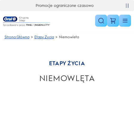
Skip Navigation
Ekskluzywne oferty już teraz
Strona Główna
Etapy Zycia
Niemowleta
ETAPY ŻYCIA
NIEMOWLĘTA