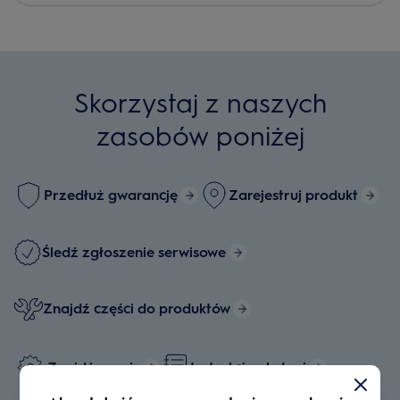
Skorzystaj z naszych
zasobów poniżej
Przedłuż gwarancję
Zarejestruj produkt
Śledź zgłoszenie serwisowe
Znajdź części do produktów
Znajdź serwis
Instrukcje obsługi