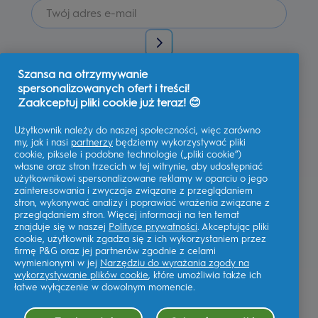
Szansa na otrzymywanie
Wyrażam zgodę na otrzymywanie spersonalizowanej
komunikacji na temat ofert, aktualności i innych inicjatyw
spersonalizowanych ofert i treści!
promocyjnych od Oral-B i innych
marek P&G
za pośrednictwem
Zaakceptuj pliki cookie już teraz! 😊
poczty elektronicznej i kanałów komunikacji online. W każdej
chwili mogę
zrezygnować z subskrypcji.
Użytkownik należy do naszej społeczności, więc zarówno
Firma Procter & Gamble, jako administrator danych, będzie
przetwarzać Twoje dane, aby umożliwić Ci rejestrację na tej
my, jak i nasi
partnerzy
będziemy wykorzystywać pliki
stronie, korzystanie z usług, a także, zależnie od udzielonej
cookie, piksele i podobne technologie („pliki cookie”)
zgody, wysyłać wiadomości marketingowe, w tym
własne oraz stron trzecich w tej witrynie, aby udostępniać
spersonalizowane reklamy w mediach online.
Dowiedz się
więcej
.
użytkownikowi spersonalizowane reklamy w oparciu o jego
zainteresowania i zwyczaje związane z przeglądaniem
Aby uzyskać więcej informacji na temat przetwarzania Twoich
stron, wykonywać analizy i poprawiać wrażenia związane z
danych osobowych i praw do prywatności, przeczytaj więcej
tutaj
lub zapoznaj się z naszą pełną
Polityką ochrony
przeglądaniem stron. Więcej informacji na ten temat
Prywatność
.
znajduje się w naszej
Polityce prywatności
. Akceptując pliki
cookie, użytkownik zgadza się z ich wykorzystaniem przez
Musisz mieć co najmniej 18 lat oraz
wyrazić zgodę na nasz
Regulamin
.
firmę P&G oraz jej partnerów zgodnie z celami
wymienionymi w jej
Narzędziu do wyrażania zgody na
wykorzystywanie plików cookie
, które umożliwia także ich
łatwe wyłączenie w dowolnym momencie.
Moje Dane
Regulamin