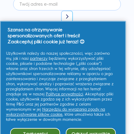
Szansa na otrzymywanie
Wyrażam zgodę na otrzymywanie spersonalizowanej
komunikacji na temat ofert, aktualności i innych inicjatyw
spersonalizowanych ofert i treści!
promocyjnych od Oral-B i innych
marek P&G
za pośrednictwem
Zaakceptuj pliki cookie już teraz! 😊
poczty elektronicznej i kanałów komunikacji online. W każdej
chwili mogę
zrezygnować z subskrypcji.
Użytkownik należy do naszej społeczności, więc zarówno
Firma Procter & Gamble, jako administrator danych, będzie
przetwarzać Twoje dane, aby umożliwić Ci rejestrację na tej
my, jak i nasi
partnerzy
będziemy wykorzystywać pliki
stronie, korzystanie z usług, a także, zależnie od udzielonej
cookie, piksele i podobne technologie („pliki cookie”)
zgody, wysyłać wiadomości marketingowe, w tym
własne oraz stron trzecich w tej witrynie, aby udostępniać
spersonalizowane reklamy w mediach online.
Dowiedz się
więcej
.
użytkownikowi spersonalizowane reklamy w oparciu o jego
zainteresowania i zwyczaje związane z przeglądaniem
Aby uzyskać więcej informacji na temat przetwarzania Twoich
stron, wykonywać analizy i poprawiać wrażenia związane z
danych osobowych i praw do prywatności, przeczytaj więcej
tutaj
lub zapoznaj się z naszą pełną
Polityką ochrony
przeglądaniem stron. Więcej informacji na ten temat
Prywatność
.
znajduje się w naszej
Polityce prywatności
. Akceptując pliki
cookie, użytkownik zgadza się z ich wykorzystaniem przez
Musisz mieć co najmniej 18 lat oraz
wyrazić zgodę na nasz
Regulamin
.
firmę P&G oraz jej partnerów zgodnie z celami
wymienionymi w jej
Narzędziu do wyrażania zgody na
wykorzystywanie plików cookie
, które umożliwia także ich
łatwe wyłączenie w dowolnym momencie.
Moje Dane
Regulamin