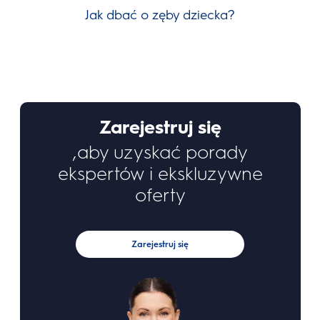
Jak dbać o zęby dziecka?
Zę
Zarejestruj się
,aby uzyskać porady
ekspertów i ekskluzywne
oferty
Zarejestruj się