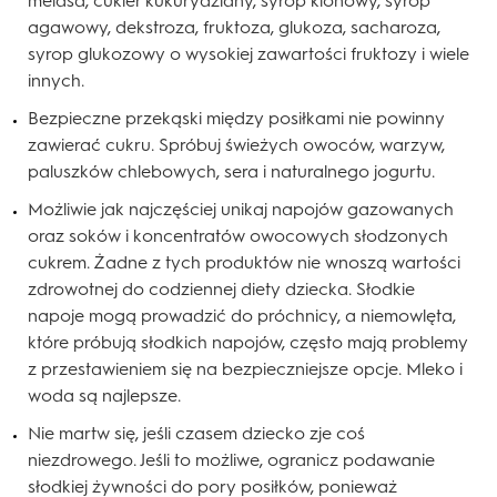
melasa, cukier kukurydziany, syrop klonowy, syrop
agawowy, dekstroza, fruktoza, glukoza, sacharoza,
syrop glukozowy o wysokiej zawartości fruktozy i wiele
innych.
Bezpieczne przekąski między posiłkami nie powinny
zawierać cukru. Spróbuj świeżych owoców, warzyw,
paluszków chlebowych, sera i naturalnego jogurtu.
Możliwie jak najczęściej unikaj napojów gazowanych
oraz soków i koncentratów owocowych słodzonych
cukrem. Żadne z tych produktów nie wnoszą wartości
zdrowotnej do codziennej diety dziecka. Słodkie
napoje mogą prowadzić do próchnicy, a niemowlęta,
które próbują słodkich napojów, często mają problemy
z przestawieniem się na bezpieczniejsze opcje. Mleko i
woda są najlepsze.
Nie martw się, jeśli czasem dziecko zje coś
niezdrowego. Jeśli to możliwe, ogranicz podawanie
słodkiej żywności do pory posiłków, ponieważ