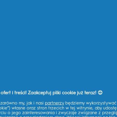
Szczoteczki elektryczne
Mo
Wymienne końcówki do szczoteczki
Re
Pasta do zębów
Pr
Szczoteczki do zębów dla dzieci
Re
Nić dentystyczna
Ma
Dowiedz się więcej
Dl
Oral-B Professional
Bi
Marki P&G
Be
Fixodent
Zd
Everydayme
Sk
Braun
t i treści! Zaakceptuj pliki cookie już teraz! 😊
zarówno my, jak i nasi
partnerzy
będziemy wykorzystywać p
okie”) własne oraz stron trzecich w tej witrynie, aby udost
ciu o jego zainteresowania i zwyczaje związane z przeg
Pomoc THG