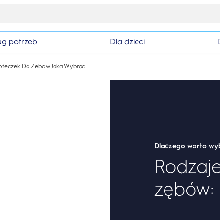
Ekskluzywne oferty już teraz
ug potrzeb
Dla dzieci
oteczek Do Zebow Jaka Wybrac
Dlaczego warto wyb
Rodzaje
zębów: 