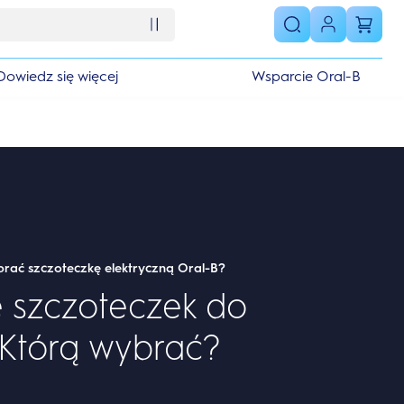
Dowiedz się więcej
Wsparcie Oral-B
rać szczoteczkę elektryczną Oral-B?
 szczoteczek do
Którą wybrać?