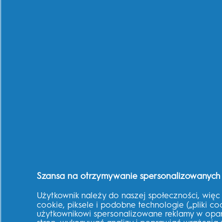
Skontaktuj się z nami
Często zadawane pytania (FAQ)
Wsparcie produktowe
30 dni satysfakcji
EU 2023/826
Kupuj według potrzeb
Nadwrażliwość zębów
Zdrowie dziąseł
Bielsze zęby
Świeży oddech
Ochrona przed próchnicą
Zdrowe nawyki dla całej rodziny
Szansa na otrzymywanie spersonalizowanych ofer
O sklepie
Użytkownik należy do naszej społeczności, więc 
cookie, piksele i podobne technologie („pliki co
użytkownikowi spersonalizowane reklamy w opar
Informacje o sklepie