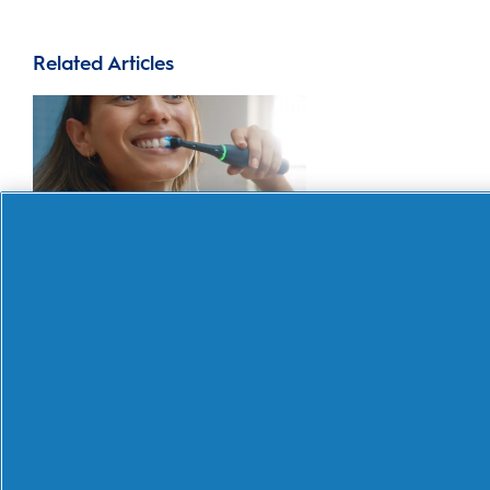
Related Articles
Szczoteczki elektryczne: Którą
wybrać?
Informacje o Oral-B
Obsługa klienta