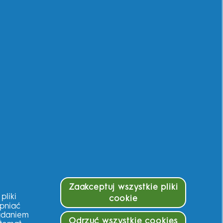
je Dane
gulamin
ywatność
klamy oparte na zainteresowaniach
pa strony
aczego Oral-B
g ReThink
zpieczeństwo produktów
rowie całego ciała
ład
Zaakceptuj wszystkie pliki
liki
cookie
ępniać
lądaniem
Odrzuć wszystkie cookies